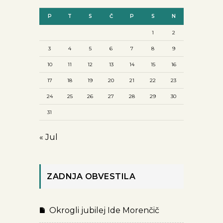
P
T
S
Č
P
S
N
1
2
3
4
5
6
7
8
9
10
11
12
13
14
15
16
17
18
19
20
21
22
23
24
25
26
27
28
29
30
31
« Jul
ZADNJA OBVESTILA
Okrogli jubilej Ide Morenčič