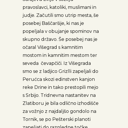
pravoslavci, katoliki, muslimani in
judje. Začutili smo utrip mesta, še
posebej Baščaršije, ki nas je
popeljala v obujanje spominov na
skupno državo. Še posebej nas je
očaral Višegrad s kamnitim
mostom in kamnitim mestom ter
seveda čevapčiči. Iz Višegrada
smo se z ladjico Grizlli zapeljali do
Perućca skozi edinstven kanjon
reke Drine in tako prestopili mejo
s Srbijo. Tridnevna nastanitev na
Zlatiboru je bila odlično izhodišče
za vožnjo z najdaljšo gondolo na
Tornik, se po Pešterski planoti
zapeljati do razgledne točke