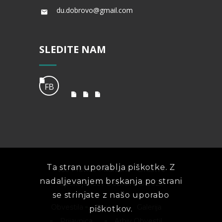
du.dobrovo@gmail.com
SLEDITE NAM
FB
Ta stran uporablja piškotke. Z
Vse Pravice Pridržane - Društvo
nadaljevanjem brskanja po strani
Upokojencev Dobrovo © 2023
se strinjate z našo uporabo
Obvestila
O nas
Galerija
piškotkov.
Prijavnica
Arhiv Obvestil