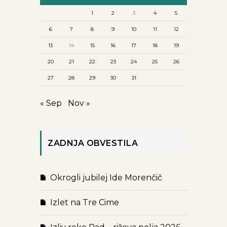
1
2
3
4
5
6
7
8
9
10
11
12
13
14
15
16
17
18
19
20
21
22
23
24
25
26
27
28
29
30
31
« Sep
Nov »
ZADNJA OBVESTILA
Okrogli jubilej Ide Morenčič
Izlet na Tre Cime