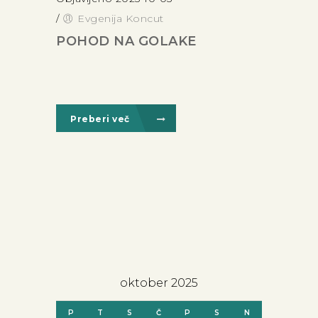
/
Evgenija Koncut
POHOD NA GOLAKE
Preberi več
oktober 2025
P
T
S
Č
P
S
N