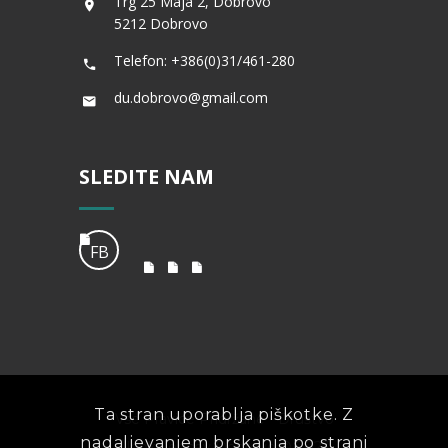
Trg 25 Maja 2, Dobrovo
5212 Dobrovo
Telefon: +386(0)31/461-280
du.dobrovo@gmail.com
SLEDITE NAM
FB
Ta stran uporablja piškotke. Z
Vse Pravice Pridržane - Društvo
nadaljevanjem brskanja po strani
Upokojencev Dobrovo © 2023