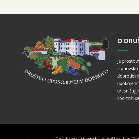
2023
april
brda
cmurek
dobrovo
drustvo
Društvo Upokojencev Dobrovo
gorice
goriska
izlet
šenveter
slovenija
slovenske
O DRU
slovenske gorice
sveta ana
upokojencev
Izlet v Slovenske Gorice 2023
Je prostov
stanovsko-
dobrodelno
upokojence
uresničuje
športnih se
Vse Pravice Pridržane - Društvo Upokojencev Dobrov