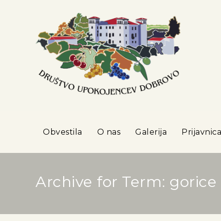
Obvestila
O nas
Galerija
Prijavnic
Archive for Term: gorice