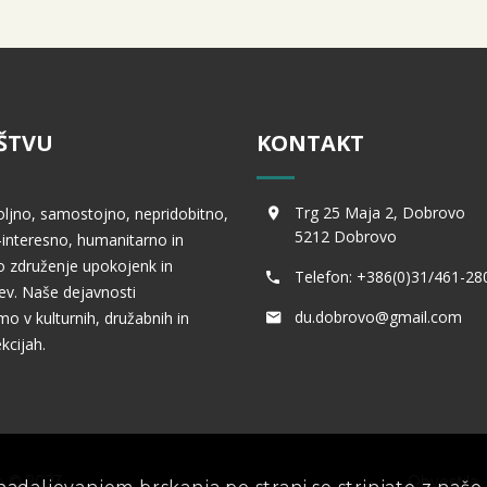
ŠTVU
KONTAKT
Trg 25 Maja 2, Dobrovo
oljno, samostojno, nepridobitno,
5212 Dobrovo
interesno, humanitarno in
 združenje upokojenk in
Telefon: +386(0)31/461-28
v. Naše dejavnosti
du.dobrovo@gmail.com
mo v kulturnih, družabnih in
kcijah.
o © 2023
Obvestila