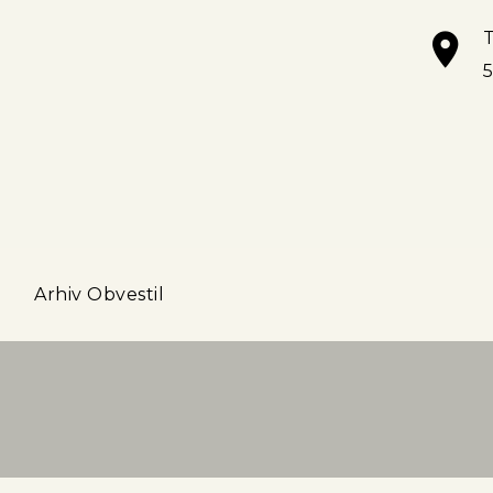
T
a
Arhiv Obvestil