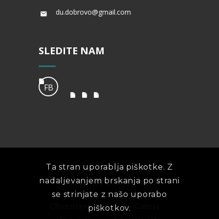
du.dobrovo@gmail.com
SLEDITE NAM
FB
Ta stran uporablja piškotke. Z
Vse Pravice Pridržane - Društvo
nadaljevanjem brskanja po strani
Upokojencev Dobrovo © 2023
se strinjate z našo uporabo
Obvestila
O nas
Galerija
piškotkov.