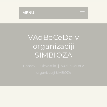
MENU
VAdBeCeDa v
organizaciji
SIMBIOZA
Domov
Obvestila
VAdBeCeDa v
organizaciji SIMBIOZA