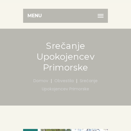
MENU
Srečanje
Upokojencev
Primorske
Domov
Obvestila
Srečanje
Upokojencev Primorske