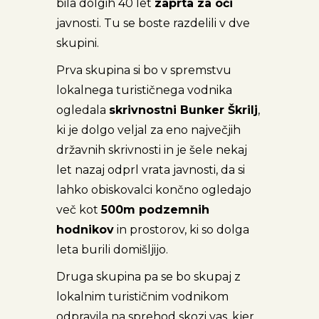
bila dolgih 40 let
zaprta za oči
javnosti. Tu se boste razdelili v dve
skupini.
Prva skupina si bo v spremstvu
lokalnega turističnega vodnika
ogledala
skrivnostni Bunker Škrilj
,
ki je dolgo veljal za eno največjih
državnih skrivnosti in je šele nekaj
let nazaj odprl vrata javnosti, da si
lahko obiskovalci končno ogledajo
več kot
500m podzemnih
hodnikov
in prostorov, ki so dolga
leta burili domišljijo.
Druga skupina pa se bo skupaj z
lokalnim turističnim vodnikom
odpravila na sprehod skozi vas, kjer