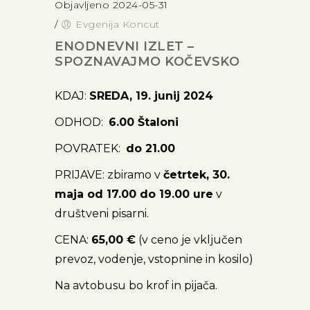
Objavljeno 2024-05-31
/
Evgenija Koncut
ENODNEVNI IZLET –
SPOZNAVAJMO KOČEVSKO
KDAJ:
SREDA, 19. junij 2024
ODHOD:
6.00 Štaloni
POVRATEK:
do 21.00
PRIJAVE: zbiramo v
četrtek, 30.
maja od 17.00 do 19.00 ure
v
društveni pisarni.
CENA:
65,00 €
(v ceno je vključen
prevoz, vodenje, vstopnine in kosilo)
Na avtobusu bo krof in pijača.