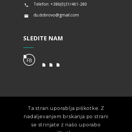
Telefon: +386(0)31/461-280
du.dobrovo@gmail.com
SLEDITE NAM
FB
Ta stran uporablja piškotke. Z
Vse Pravice Pridržane - Društvo
nadaljevanjem brskanja po strani
Upokojencev Dobrovo © 2023
se strinjate z našo uporabo
Obvestila
O nas
Galerija