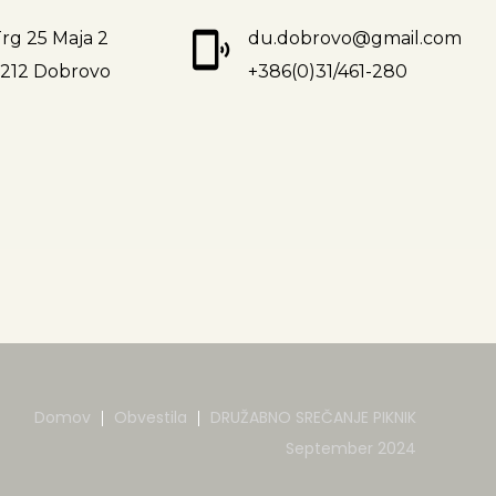
rg 25 Maja 2
du.dobrovo@gmail.com
5212 Dobrovo
+386(0)31/461-280
Domov
Obvestila
DRUŽABNO SREČANJE PIKNIK
September 2024