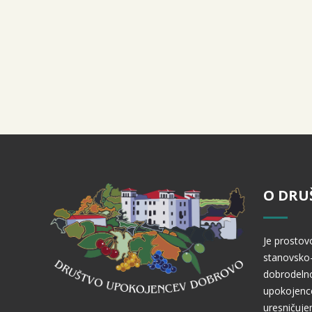
O DRU
Je prostov
stanovsko-
dobrodelno
upokojence
uresničuje