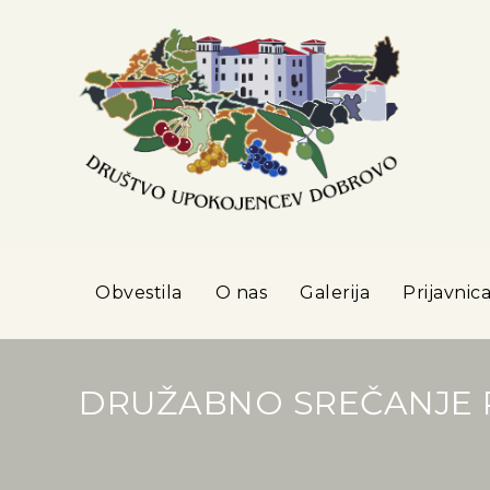
Obvestila
O nas
Galerija
Prijavnic
DRUŽABNO SREČANJE P