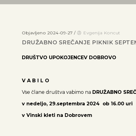
Objavljeno 2024-09-27
/
Evgenija Koncut
DRUŽABNO SREČANJE PIKNIK SEPTE
DRUŠTVO UPOKOJENCEV
DOBROVO
V A B I L O
Vse člane društva vabimo na
DRUŽABNO SREČA
v nedeljo, 29.septembra 2024 ob 16.00 uri
v Vinski kleti na Dobrovem